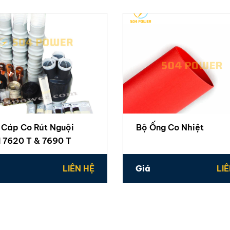
 Cáp Co Rút Nguội
Bộ Ống Co Nhiệt
I 7620 T & 7690 T
LIÊN HỆ
Giá
LI