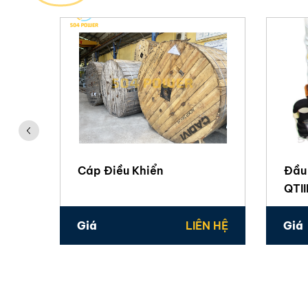
Cáp Điều Khiển
Đầu
QTII
Giá
LIÊN HỆ
Giá