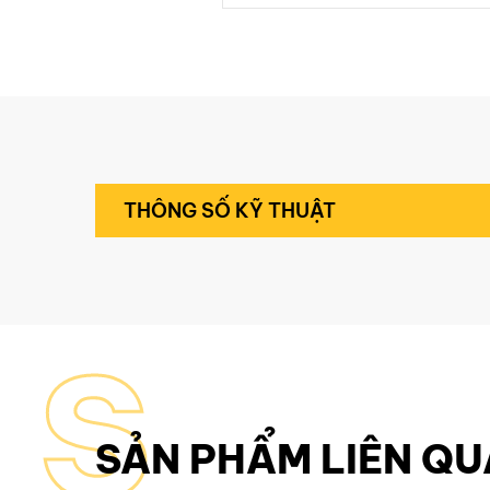
THÔNG SỐ KỸ THUẬT
S
SẢN PHẨM LIÊN Q