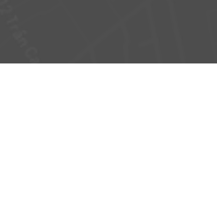
T
THÔNG TIN LIÊN HỆ
TRỤ SỞ CHÍNH