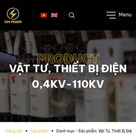
PRODUCT
VẬT TƯ, THIẾT BỊ ĐIỆN
0,4KV-110KV
Trang chủ
Sản phẩm
Danh mục - Sản phẩm:
Vật Tư, Thiết Bị Điệ