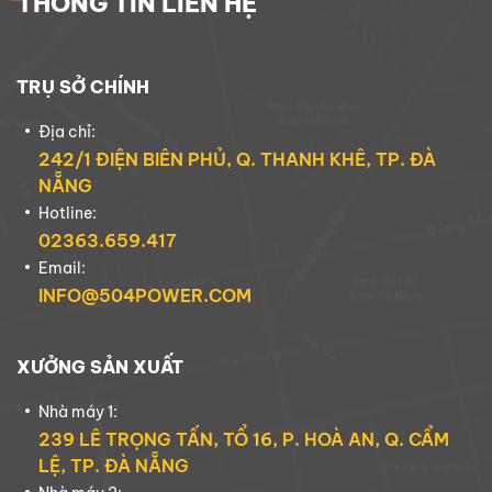
THÔNG TIN LIÊN HỆ
TRỤ SỞ CHÍNH
Địa chỉ:
242/1 ĐIỆN BIÊN PHỦ, Q. THANH KHÊ, TP. ĐÀ
NẴNG
Hotline:
02363.659.417
Email:
INFO@504POWER.COM
XƯỞNG SẢN XUẤT
Nhà máy 1:
239 LÊ TRỌNG TẤN, TỔ 16, P. HOÀ AN, Q. CẨM
LỆ, TP. ĐÀ NẴNG