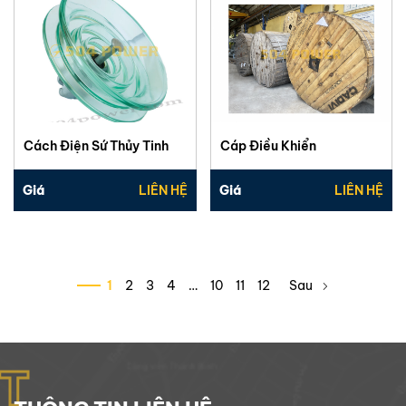
Cách Điện Sứ Thủy Tinh
Cáp Điều Khiển
Giá
LIÊN HỆ
Giá
LIÊN HỆ
1
2
3
4
…
10
11
12
Sau
T