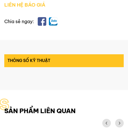
LIÊN HỆ BÁO GIÁ
Chia sẻ ngay:
THÔNG SỐ KỸ THUẬT
S
SẢN PHẨM LIÊN QUAN