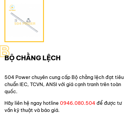
B
BỘ CHẰNG LỆCH
504 Power
chuyên cung cấp
Bộ chằng lệch
đạt tiêu
chuẩn IEC, TCVN, ANSI với giá cạnh tranh trên toàn
quốc.
Hãy liên hệ ngay hotline
0946.080.504
để được tư
vấn kỹ thuật và báo giá.