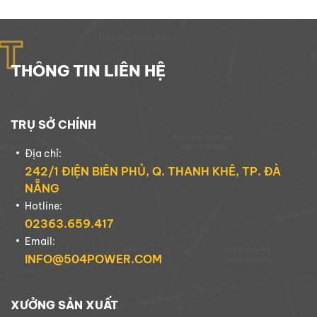
T
THÔNG TIN LIÊN HỆ
TRỤ SỞ CHÍNH
Địa chỉ:
242/1 ĐIỆN BIÊN PHỦ, Q. THANH KHÊ, TP. ĐÀ
NẴNG
Hotline:
02363.659.417
Email:
INFO@504POWER.COM
XƯỞNG SẢN XUẤT