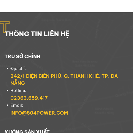
T
THÔNG TIN LIÊN HỆ
TRỤ SỞ CHÍNH
Địa chỉ:
242/1 ĐIỆN BIÊN PHỦ, Q. THANH KHÊ, TP. ĐÀ
NẴNG
Hotline:
02363.659.417
Email:
INFO@504POWER.COM
XƯỞNG SẢN XUẤT