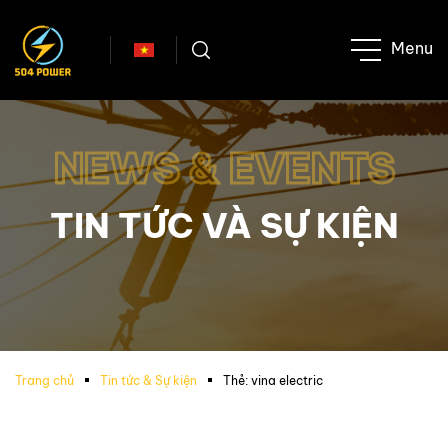
NEWS & EVENTS
TIN TỨC VÀ SỰ KIỆN
Trang chủ
Tin tức & Sự kiện
Thẻ:
vina electric