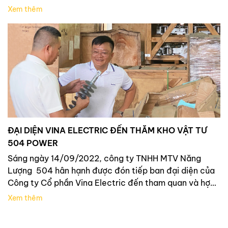
cùng 504 Power tìm hiểu xem cầu dao phụ tải ngoài
Xem thêm
trời của nhà sản xuất này có bao nhiêu loại, và […]
ĐẠI DIỆN VINA ELECTRIC ĐẾN THĂM KHO VẬT TƯ
504 POWER
Sáng ngày 14/09/2022, công ty TNHH MTV Năng
Lượng 504 hân hạnh được đón tiếp ban đại diện của
Công ty Cổ phần Vina Electric đến tham quan và hợp
tác là việc. Trong chuyến ghé thăm lần này có ông Bùi
Xem thêm
Văn Tuấn– Tổng giám đốc của Công ty Cổ phần Vina
Electric. Sau […]