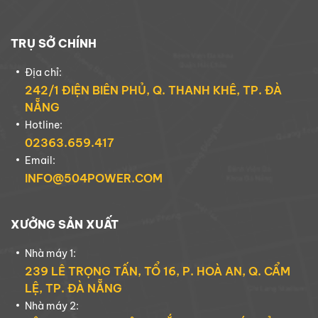
TRỤ SỞ CHÍNH
Địa chỉ:
242/1 ĐIỆN BIÊN PHỦ, Q. THANH KHÊ, TP. ĐÀ
NẴNG
Hotline:
02363.659.417
Email:
INFO@504POWER.COM
XƯỞNG SẢN XUẤT
Nhà máy 1:
239 LÊ TRỌNG TẤN, TỔ 16, P. HOÀ AN, Q. CẨM
LỆ, TP. ĐÀ NẴNG
Nhà máy 2: