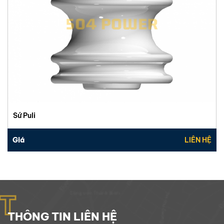
Sứ Puli
Giá
LIÊN HỆ
T
THÔNG TIN LIÊN HỆ