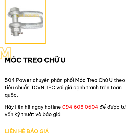
M
MÓC TREO CHỮ U
504 Power
chuyên phân phối
Móc Treo Chữ U
theo
tiêu chuẩn TCVN, IEC với giá cạnh tranh trên toàn
quốc.
Hãy liên hệ ngay hotline
094 608 0504
để được tư
vấn kỹ thuật và báo giá
LIÊN HỆ BÁO GIÁ