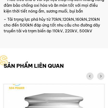
đảm bảo chống oxi hóa và ăn mòn tốt với mọi điều
kiện thời tiết nóng ẩm, sương muối, bụi bẩn
– Tải trọng lực phá hủy từ 70kN,120kN,160kN,210kN
cho đến 500kN đáp ứng tốt nhu cầu cho đường dây
truyền tải và trạm biến áp 110kV, 220kV, 500kV
S
SẢN PHẨM LIÊN QUAN