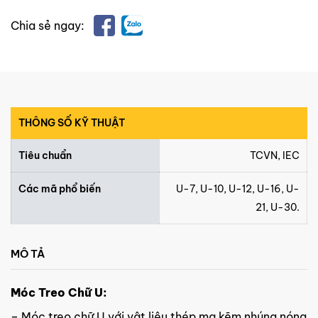
Chia sẻ ngay:
THÔNG SỐ KỸ THUẬT
Tiêu chuẩn
TCVN, IEC
Các mã phổ biến
U-7, U-10, U-12, U-16, U-
21, U-30.
MÔ TẢ
Móc Treo Chữ U:
– Móc treo chữ U với vật liệu thép mạ kẽm nhúng nóng