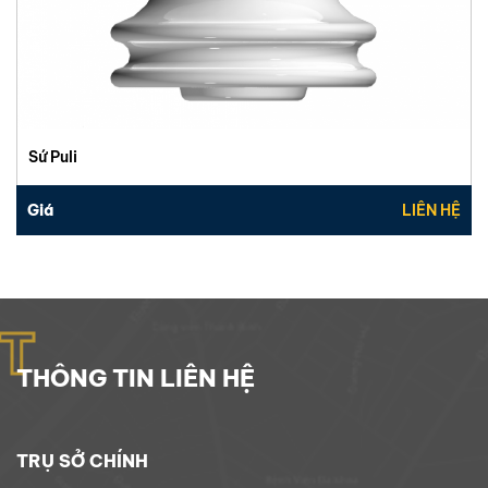
Sứ Puli
Giá
LIÊN HỆ
T
THÔNG TIN LIÊN HỆ
TRỤ SỞ CHÍNH