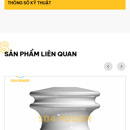
THÔNG SỐ KỸ THUẬT
S
SẢN PHẨM LIÊN QUAN