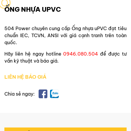
O
ỐNG NHỰA UPVC
504 Power
chuyên cung cấp
Ống nhựa uPVC
đạt tiêu
chuẩn IEC, TCVN, ANSI với giá cạnh tranh trên toàn
quốc.
Hãy liên hệ ngay hotline
0946.080.504
để được tư
vấn kỹ thuật và báo giá.
LIÊN HỆ BÁO GIÁ
Chia sẻ ngay: