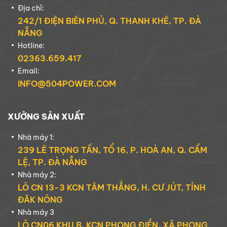
Địa chỉ:
242/1 ĐIỆN BIÊN PHỦ, Q. THANH KHÊ, TP. ĐÀ
NẴNG
Hotline:
02363.659.417
Email:
INFO@504POWER.COM
XƯỞNG SẢN XUẤT
Nhà máy 1:
239 LÊ TRỌNG TẤN, TỔ 16, P. HOÀ AN, Q. CẨM
LỆ, TP. ĐÀ NẴNG
Nhà máy 2:
LÔ CN 13-3 KCN TÂM THẮNG, H. CƯ JÚT, TỈNH
ĐĂK NÔNG
Nhà máy 3
LÔ CN06 KHU B, KCN PHONG ĐIỀN, XÃ PHONG