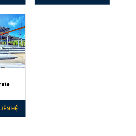
d
rete
LIÊN HỆ