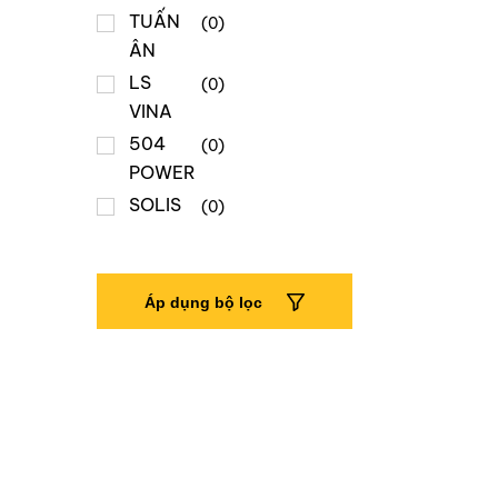
TUẤN
(0)
ÂN
LS
(0)
VINA
504
(0)
POWER
SOLIS
(0)
Áp dụng bộ lọc